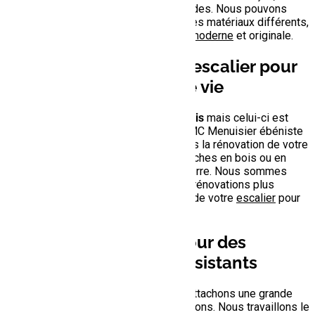
saurons répondre à toutes vos demandes. Nous pouvons
également créer des
escaliers
avec des matériaux différents,
comme le métal, pour une
esthétique moderne
et originale.
La rénovation de votre escalier pour
lui donner une seconde vie
Vous possédez déjà un
escalier en bois
mais celui-ci est
abîmé ou fatigué ? Pas de panique, AMC Menuisier ébéniste
est là pour vous aider. Nous effectuons la rénovation de votre
ancien escalier
en remplaçant les marches en bois ou en
recouvrant d’anciennes marches en pierre. Nous sommes
également en mesure de réaliser des rénovations plus
complexes en remplaçant la structure de votre
escalier
pour
une rénovation complète et réussie.
La qualité artisanale pour des
escaliers durables et résistants
Chez AMC Menuisier ébéniste, nous attachons une grande
importance à la qualité de nos réalisations. Nous travaillons le