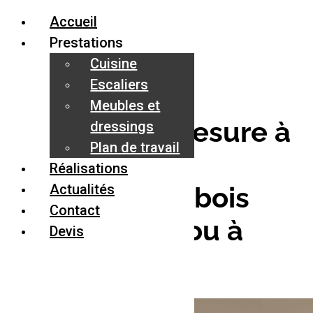
Accueil
Prestations
Cuisine
Escaliers
Meubles et
Escalier sur mesure à
dressings
Plan de travail
Perpignan : la
Réalisations
modernité du bois
Actualités
Contact
alliée à l’inox ou à
Devis
l’aluminium