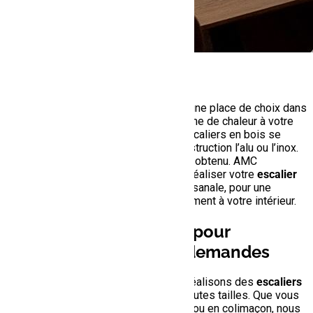
Les
escaliers en bois
ont toujours eu une place de choix dans
les maisons. Le bois apporte une touche de chaleur à votre
intérieur. Cependant, aujourd’hui, les escaliers en bois se
modernisent en incluant dans leur construction l’alu ou l’inox.
Ainsi, un rendu contemporain peut être obtenu. AMC
Menuisier ébéniste vous propose de réaliser votre
escalier
sur mesure à Perpignan
, de façon artisanale, pour une
création unique qui s’adaptera parfaitement à votre intérieur.
Un escalier sur mesure pour
répondre à toutes vos demandes
Chez AMC Menuisier ébéniste, nous réalisons des
escaliers
sur mesure
, de toutes formes et de toutes tailles. Que vous
recherchiez un
escalier droit,
tournant ou en colimaçon, nous