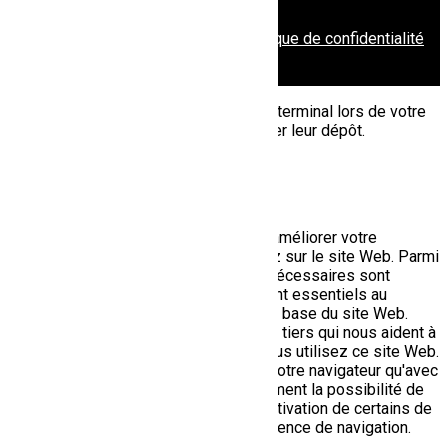
© tous droits réservés
plan du site
-
mentions légales
-
politique de confidentialité
Site propulsé par
INOVA WEB
Ce site dépose des cookies sur votre terminal lors de votre
visite. Vous pouvez accepter ou refuser leur dépôt.
J'accepte
Je refuse
En savoir plus
Fermer
Ce site Web utilise des cookies pour améliorer votre
expérience pendant que vous naviguez sur le site Web. Parmi
ceux-ci, les cookies classés comme nécessaires sont
stockés sur votre navigateur car ils sont essentiels au
fonctionnement des fonctionnalités de base du site Web.
Nous utilisons également des cookies tiers qui nous aident à
analyser et à comprendre comment vous utilisez ce site Web.
Ces cookies ne seront stockés dans votre navigateur qu'avec
votre consentement. Vous avez également la possibilité de
désactiver ces cookies. Mais la désactivation de certains de
ces cookies peut affecter votre expérience de navigation.
Necessary