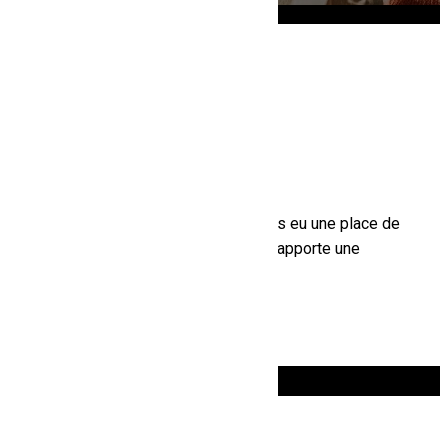
Lire tous les articles
14 décembre 2023
Escalier sur mesure à Perpignan :
la modernité du bois alliée à
l’inox ou à l’aluminium
Les escaliers en bois ont toujours eu une place de
choix dans les maisons. Le bois apporte une
touche de chaleur à votre...
Lire en entier