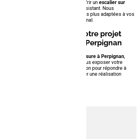
bois avec soin et minutie pour vous offrir un
escalier sur
mesure
qui sera à la fois durable et résistant. Nous
sélectionnons les
essences de bois
les plus adaptées à vos
besoins pour un rendu esthétique optimal.
Contactez-nous pour votre projet
d’escalier sur mesure à Perpignan
Si vous recherchez un
escalier sur mesure à Perpignan
,
n’hésitez pas à nous contacter pour nous exposer votre
projet. Nous sommes à votre disposition pour répondre à
toutes vos demandes et vous proposer une réalisation
artisanale de qualité.
DÉCOUVREZ NOS