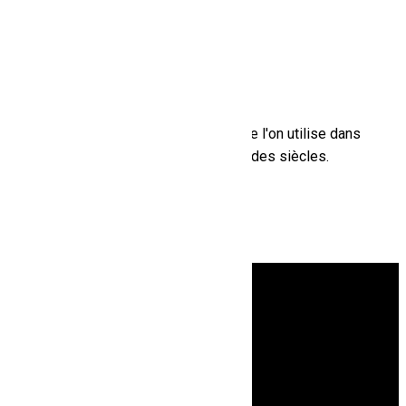
14 octobre 2023
Ébéniste à Perpignan : un
professionnel à l’écoute de vos
envies
Le bois est un matériau noble que l'on utilise dans
la fabrication de mobilier depuis des siècles.
Aujourd'hui encore, votre...
Lire en entier
Voir le numéro
Voir l'adresse email
11 RUE ANDRE VERGES ,
66600 Espira-de-l'Agly