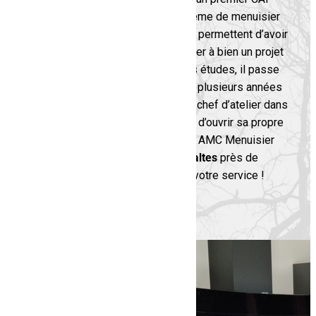
menuisier fabricant, puis un deuxième de menuisier
installateur. Ces deux diplômes lui permettent d’avoir
toutes les compétences pour mener à bien un projet
complet. Enfin, pour compléter ses études, il passe
son BP menuisier fabricant. Après plusieurs années
en tant qu’ouvrier, chef d’équipe et chef d’atelier dans
de grosses menuiseries, il décide d’ouvrir sa propre
entreprise. C’est ainsi, qu’en 2019, AMC Menuisier
ébéniste voit le jour. Situé à
Rivesaltes
près de
Perpignan
, votre
menuisier
est à votre service !
CONTACT