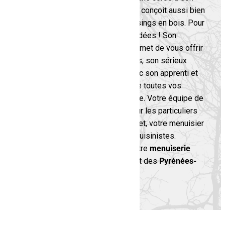
arc ! Votre
menuisier à Perpignan
conçoit aussi bien
des plans de travail que des dressings en bois. Pour
cela, il ne manque pas non plus d’idées ! Son
expérience professionnelle lui permet de vous offrir
des prestations de qualité. De plus, son sérieux
garantit le respect des délais. Avec son apprenti et
son salarié, ils prennent en compte toutes vos
exigences pour réaliser votre pièce. Votre équipe de
professionnels est disponible pour les particuliers
comme les professionnels. En effet, votre menuisier
répond aussi aux demandes des cuisinistes.
Rivesaltes
,
Claira
,
Perpignan
… Votre
menuiserie
intervient dans tout le département des
Pyrénées-
Orientales
.